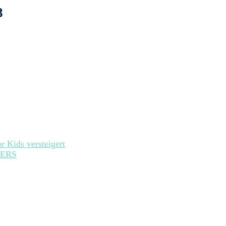
8
r Kids versteigert
ERS