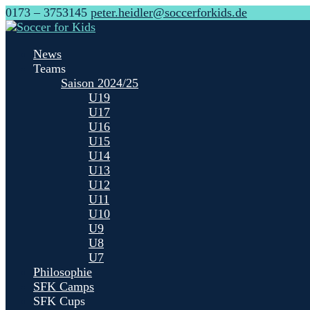
0173 – 3753145
peter.heidler@soccerforkids.de
News
Teams
Saison 2024/25
U19
U17
U16
U15
U14
U13
U12
U11
U10
U9
U8
U7
Philosophie
SFK Camps
SFK Cups