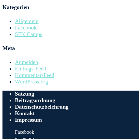
Kategorien
Allgemein
Facebook
SFK Camps
Meta
Anmelden
Eintrags-Feed
Kommentar-Feed
WordPress.org
Satzung
Beitragsordnung
Datenschutzbelehrung
Kontakt
Impressum
Facebook
instagram