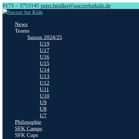
0173 – 3753145
peter.heidler@soccerforkids.de
News
Teams
Saison 2024/25
U19
U17
U16
U15
U14
U13
U12
U11
U10
U9
U8
U7
Philosophie
SFK Camps
SFK Cups