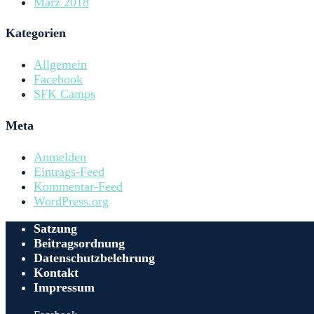
März 2018
Kategorien
Allgemein
Facebook
SFK Camps
Meta
Anmelden
Eintrags-Feed
Kommentar-Feed
WordPress.org
Satzung
Beitragsordnung
Datenschutzbelehrung
Kontakt
Impressum