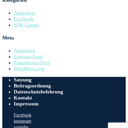
Allgemein
Facebook
SFK Camps
Meta
Anmelden
Eintrags-Feed
Kommentar-Feed
WordPress.org
Satzung
Beitragsordnung
Datenschutzbelehrung
Kontakt
Impressum
Facebook
instagram
youtube