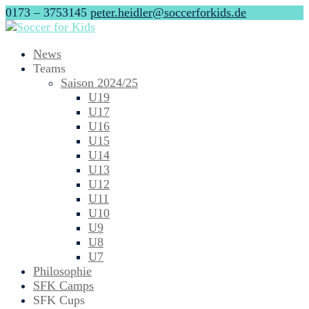
0173 – 3753145
peter.heidler@soccerforkids.de
News
Teams
Saison 2024/25
U19
U17
U16
U15
U14
U13
U12
U11
U10
U9
U8
U7
Philosophie
SFK Camps
SFK Cups