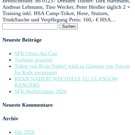
Breitscheidstr. 86 01237 Dresden Trainer: Dirk Hartmann,
Andreas Lehmann, Tino Wecker, Peter Heidler täglich 2 ×
Training inkl. HSA Camp-Trikot, Hose, Stutzen,
Trinkflasche und Verpflegung Preis: 160,- € HSA...
Suchen
nach:
Neueste Beiträge
SFK Open-Air Cup
Torhüter gesucht!
Trikot von Ryan Naderi wird zu Gunsten von Soccer
for Kids versteigert
RYAN NADERI WECHSELT ZU GLASGOW
RANGERS
SFK Herbstcamps 2026
Neueste Kommentare
Archiv
Juli 2026