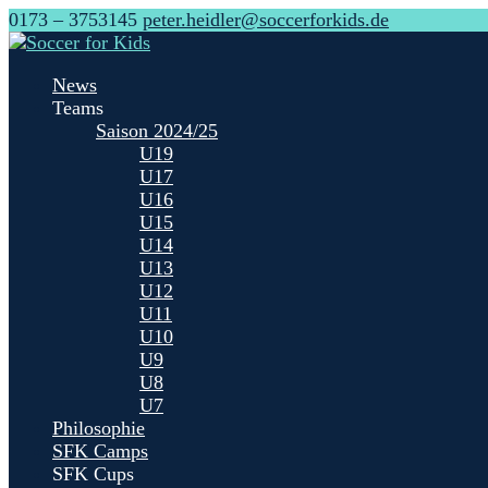
0173 – 3753145
peter.heidler@soccerforkids.de
News
Teams
Saison 2024/25
U19
U17
U16
U15
U14
U13
U12
U11
U10
U9
U8
U7
Philosophie
SFK Camps
SFK Cups