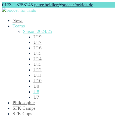
0173 – 3753145
peter.heidler@soccerforkids.de
News
Teams
Saison 2024/25
U19
U17
U16
U15
U14
U13
U12
U11
U10
U9
U8
U7
Philosophie
SFK Camps
SFK Cups