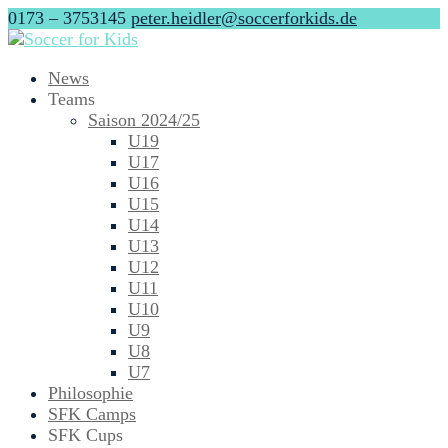
0173 – 3753145
peter.heidler@soccerforkids.de
News
Teams
Saison 2024/25
U19
U17
U16
U15
U14
U13
U12
U11
U10
U9
U8
U7
Philosophie
SFK Camps
SFK Cups