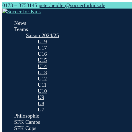
0173 – 3753145
peter.heidler@soccerforkids.de
News
Teams
Saison 2024/25
U19
U17
U16
U15
U14
U13
U12
U11
U10
U9
U8
U7
Philosophie
SFK Camps
SFK Cups