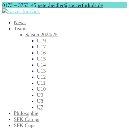
0173 – 3753145
peter.heidler@soccerforkids.de
News
Teams
Saison 2024/25
U19
U17
U16
U15
U14
U13
U12
U11
U10
U9
U8
U7
Philosophie
SFK Camps
SFK Cups