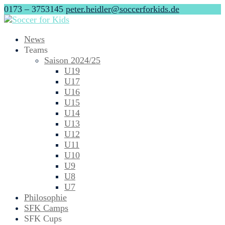
0173 – 3753145
peter.heidler@soccerforkids.de
News
Teams
Saison 2024/25
U19
U17
U16
U15
U14
U13
U12
U11
U10
U9
U8
U7
Philosophie
SFK Camps
SFK Cups