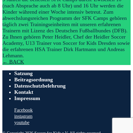
(nach Absprache auch ab 8 Uhr) und 16 Uhr werden die
Kinder während einer Woche intensiv betreut. Zum
abwechslungsreichen Programm der SFK Camps gehören
täglich zwei Trainingseinheiten mit unseren erfahrenen
Trainern mit Lizenz des Deutschen Fußballbundes (DFB).
Zu Ihnen gehören Peter Heidler, Chef der Heidler Soccer
Academy, U13 Trainer von Soccer for Kids Dresden sowie
die erfahrenen HSA Trainer Dirk Hartmann und Andreas
Lehmann.
←
BACK
Satzung
Beitragsordnung
Datenschutzbelehrung
Kontakt
Impressum
Facebook
instagram
youtube