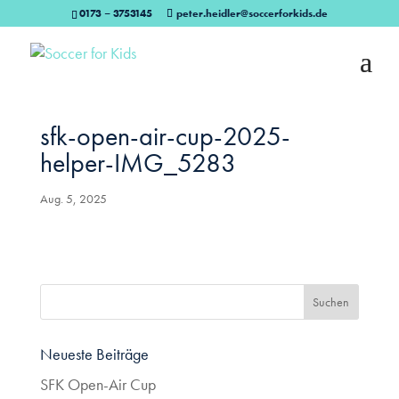
0173 – 3753145
peter.heidler@soccerforkids.de
sfk-open-air-cup-2025-
helper-IMG_5283
Aug. 5, 2025
Neueste Beiträge
SFK Open-Air Cup