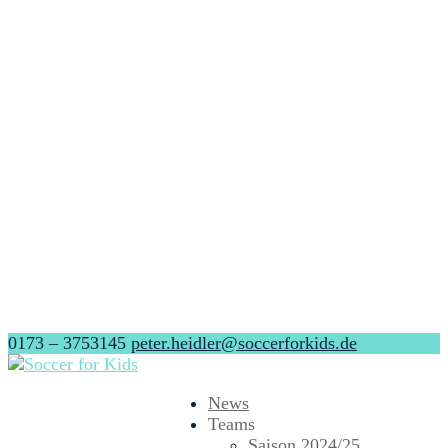
0173 – 3753145
peter.heidler@soccerforkids.de
News
Teams
Saison 2024/25