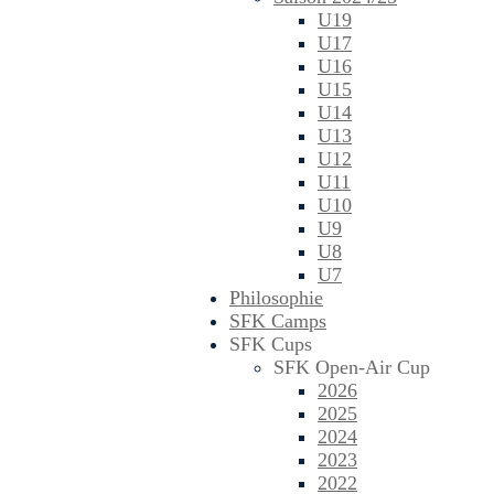
U19
U17
U16
U15
U14
U13
U12
U11
U10
U9
U8
U7
Philosophie
SFK Camps
SFK Cups
SFK Open-Air Cup
2026
2025
2024
2023
2022