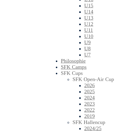
U15
U14
U13
U12
U11
U10
U9
U8
U7
Philosophie
SFK Camps
SFK Cups
SFK Open-Air Cup
2026
2025
2024
2023
2022
2019
SFK Hallencup
2024/25