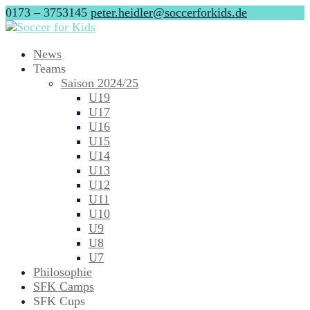
0173 – 3753145
peter.heidler@soccerforkids.de
News
Teams
Saison 2024/25
U19
U17
U16
U15
U14
U13
U12
U11
U10
U9
U8
U7
Philosophie
SFK Camps
SFK Cups