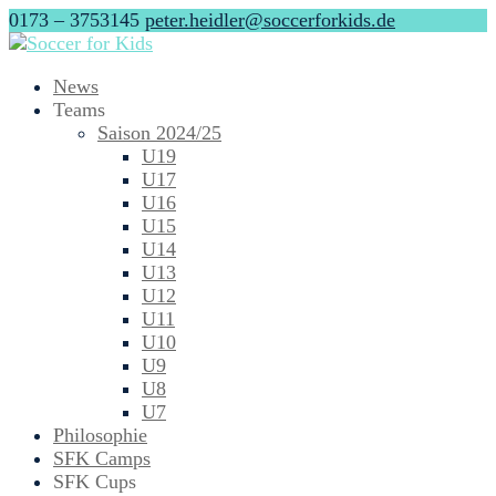
0173 – 3753145
peter.heidler@soccerforkids.de
News
Teams
Saison 2024/25
U19
U17
U16
U15
U14
U13
U12
U11
U10
U9
U8
U7
Philosophie
SFK Camps
SFK Cups