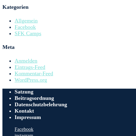
Kategorien
Allgemein
Facebook
SFK Camps
Meta
Anmelden
Eintrags-Feed
Kommentar-Feed
WordPress.org
Satzung
Beitragsordnung
Datenschutzbelehrung
Kontakt
Impressum
Facebook
instagram