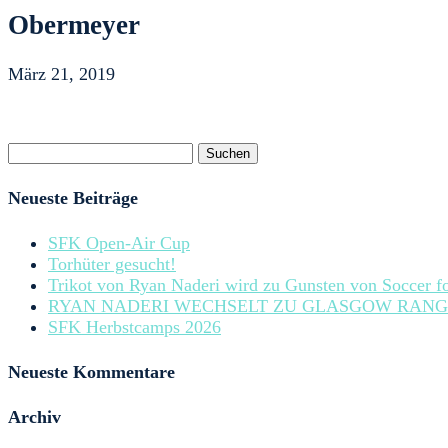
Obermeyer
März 21, 2019
Suchen
nach:
Neueste Beiträge
SFK Open-Air Cup
Torhüter gesucht!
Trikot von Ryan Naderi wird zu Gunsten von Soccer fo
RYAN NADERI WECHSELT ZU GLASGOW RANG
SFK Herbstcamps 2026
Neueste Kommentare
Archiv