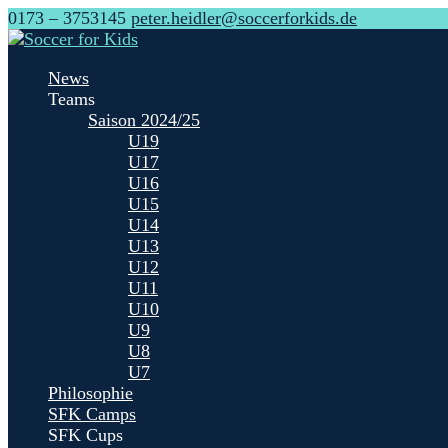
0173 – 3753145
peter.heidler@soccerforkids.de
News
Teams
Saison 2024/25
U19
U17
U16
U15
U14
U13
U12
U11
U10
U9
U8
U7
Philosophie
SFK Camps
SFK Cups