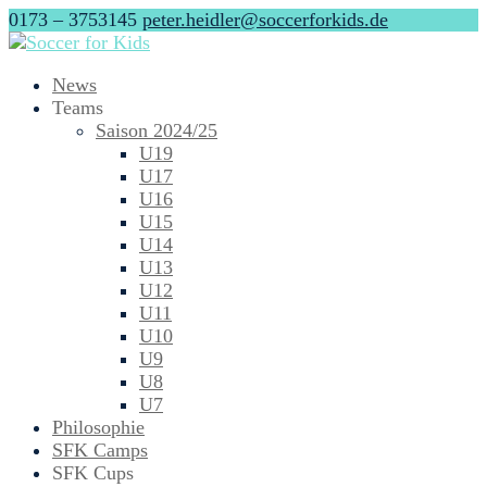
0173 – 3753145
peter.heidler@soccerforkids.de
News
Teams
Saison 2024/25
U19
U17
U16
U15
U14
U13
U12
U11
U10
U9
U8
U7
Philosophie
SFK Camps
SFK Cups