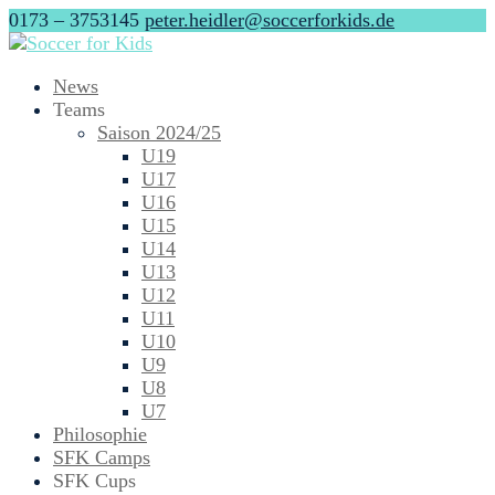
0173 – 3753145
peter.heidler@soccerforkids.de
News
Teams
Saison 2024/25
U19
U17
U16
U15
U14
U13
U12
U11
U10
U9
U8
U7
Philosophie
SFK Camps
SFK Cups