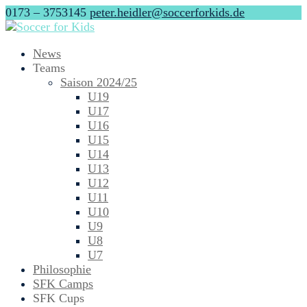
0173 – 3753145
peter.heidler@soccerforkids.de
News
Teams
Saison 2024/25
U19
U17
U16
U15
U14
U13
U12
U11
U10
U9
U8
U7
Philosophie
SFK Camps
SFK Cups