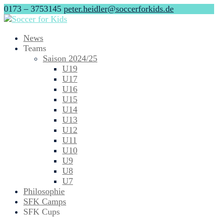
0173 – 3753145
peter.heidler@soccerforkids.de
News
Teams
Saison 2024/25
U19
U17
U16
U15
U14
U13
U12
U11
U10
U9
U8
U7
Philosophie
SFK Camps
SFK Cups