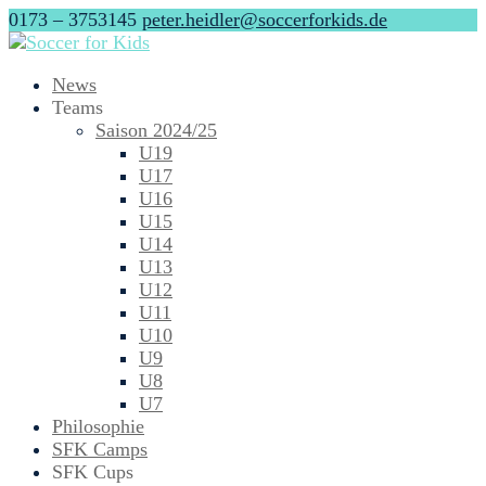
0173 – 3753145
peter.heidler@soccerforkids.de
News
Teams
Saison 2024/25
U19
U17
U16
U15
U14
U13
U12
U11
U10
U9
U8
U7
Philosophie
SFK Camps
SFK Cups