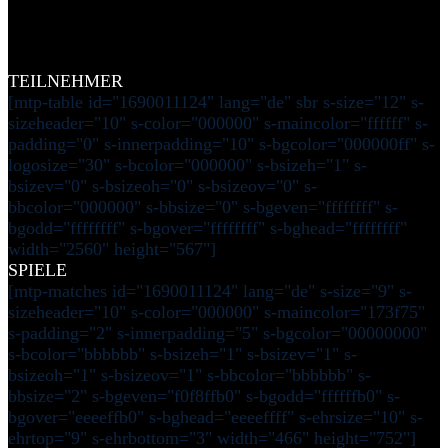
TEILNEHMER
[mtp-table id="1690011124" lang="de" sbr s-size="12" s-
sizeheader="10" s-color="000000" s-maincolor="ffffff" s-
padding="0" s-innerpadding="10" s-bgcolor="000000ff" s-
logosize="30" s-bcolor="000000" s-bsizeh="1" s-
bsizev="0" s-bsizeoh="0" s-bsizeov="0" s-
bbcolor="000000" s-bbsize="0" s-bgeven="ffffffff" s-
bgodd="ffffffff" s-bgover="ffffffff" s-bghead="ffffffff"
width="2560" height="567"]
SPIELE
[mtp-matches id="1690011124" lang="de" s-size="9" s-
sizeheader="10" s-color="000000" s-maincolor="173f75"
s-padding="2" s-innerpadding="5" s-bgcolor="00000000"
s-bcolor="bbbbbb" s-bsizeh="1" s-bsizev="1" s-
bsizeoh="1" s-bsizeov="1" s-bbcolor="bbbbbb" s-
bbsize="2" s-bgeven="f0f8ffb0" s-bgodd="ffffffb0" s-
bgover="eeeeffb0" s-bghead="eeeeffff" s-ehrsize="10" s-
ehrtop="9" s-ehrbottom="3" width="466" height="752"]