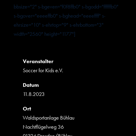
bbsize="2" s-bgeven="f0f8ffb0" s-bgodd="ffffffb0"
s-bgover="eeeeffb0" s-bghead="eeeeffff" s-
ehrsize="10" s-ehrtop="9" s-ehrbottom="3"
width="2560" height="1177"]
Veranstalter
Soccer for Kids e.V.
Datum
11.8.2023
Ort
Waldsportanlage Bühlau
Nachtflügelweg 36
01324 Dresden/Bühlau