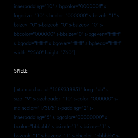
innerpadding="10" s-bgcolor="000000ff" s-
logosize="30" s-bcolor="000000" s-bsizeh="1" s-
bsizev="0" s-bsizeoh="0" s-bsizeov="0" s-
bbcolor="000000" s-bbsize="0" s-bgeven="ffffffff"
s-bgodd="ffffffff" s-bgover="ffffffff" s-bghead="ffffffff"
width="2560" height="760"]
SPIELE
[mtp-matches id="1689338851" lang="de" s-
size="9" s-sizeheader="10" s-color="000000" s-
maincolor="173f75" s-padding="2" s-
innerpadding="5" s-bgcolor="00000000" s-
bcolor="bbbbbb" s-bsizeh="1" s-bsizev="1" s-
bsizeoh="1" s-bsizeov="1" s-bbcolor="bbbbbb" s-