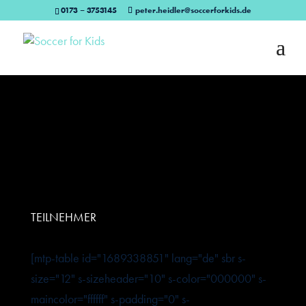
0173 – 3753145
peter.heidler@soccerforkids.de
TEILNEHMER
[mtp-table id="1689338851" lang="de" sbr s-
size="12" s-sizeheader="10" s-color="000000" s-
maincolor="ffffff" s-padding="0" s-