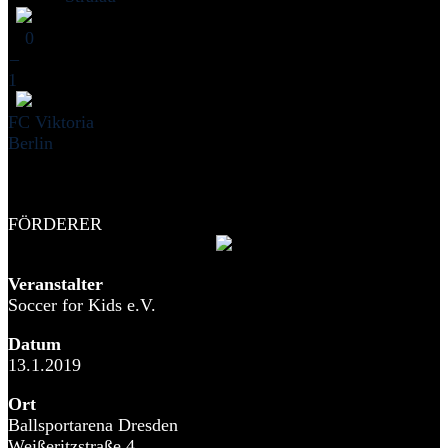
0
–
1
FC Viktoria
Berlin
FÖRDERER
Veranstalter
Soccer for Kids e.V.
Datum
13.1.2019
Ort
Ballsportarena Dresden
Weißeritzstraße 4