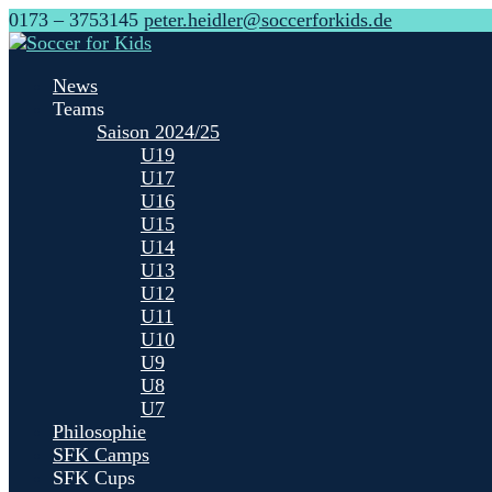
0173 – 3753145
peter.heidler@soccerforkids.de
News
Teams
Saison 2024/25
U19
U17
U16
U15
U14
U13
U12
U11
U10
U9
U8
U7
Philosophie
SFK Camps
SFK Cups