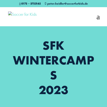
0173 – 3753145
peter.heidler@soccerforkids.de
SFK
WINTERCAMP
S
2023