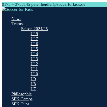
0173 – 3753145
peter.heidler@soccerforkids.de
News
Teams
Saison 2024/25
U19
U17
U16
U15
U14
U13
U12
U11
U10
U9
U8
U7
Philosophie
SFK Camps
SFK Cups