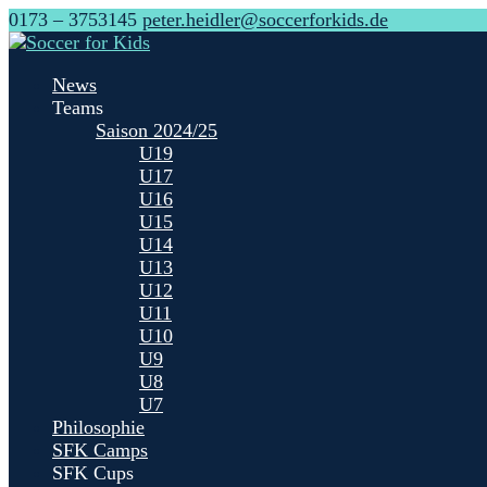
0173 – 3753145
peter.heidler@soccerforkids.de
News
Teams
Saison 2024/25
U19
U17
U16
U15
U14
U13
U12
U11
U10
U9
U8
U7
Philosophie
SFK Camps
SFK Cups